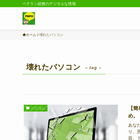
ベテラン総務のデジタルな情報
ホーム
壊れたパソコン
壊れたパソコン
– tag –
【簡
パソコン
め。
あな
り、
容。