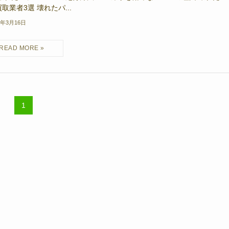
取業者3選 壊れたパ...
2年3月16日
1