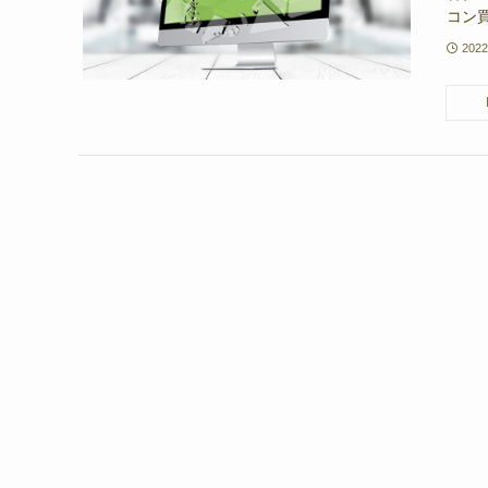
コン買
202