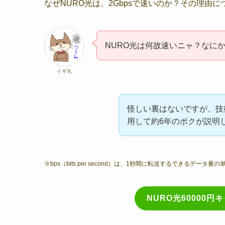
なぜNURO光は、2Gbpsで速いのか？その理由
NURO光は何故速いニャ？なに
イギ丸
怪しい裏はないですが、技
用して約6年のボクが説明
※bps（bits per second）は、1秒間に転送するできるデータ量
NURO光60000