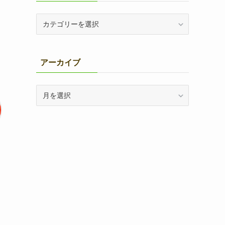
カ
テ
ゴ
リ
アーカイブ
ー
別
ア
ー
カ
イ
ブ