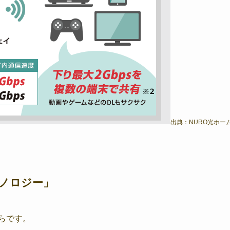
出典：NURO光ホー
クノロジー」
からです。