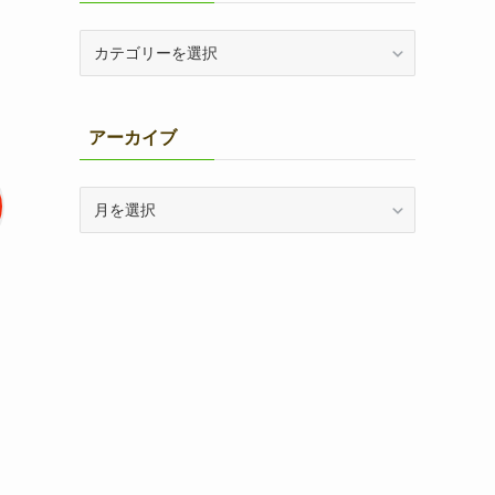
カ
テ
ゴ
リ
アーカイブ
ー
別
ア
ー
カ
イ
ブ